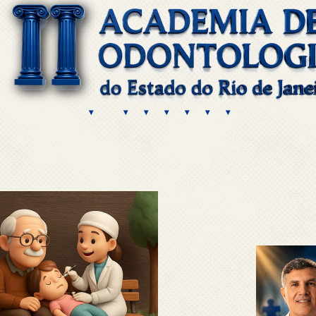
 ▾
 ▾
 ▾
 ▾
 ▾
 ▾
 ▾