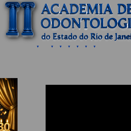
 ▾
 ▾
 ▾
 ▾
 ▾
 ▾
 ▾