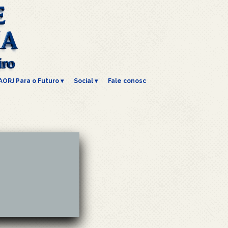
AORJ Para o Futuro
 ▾
Social
 ▾
Fale conosco