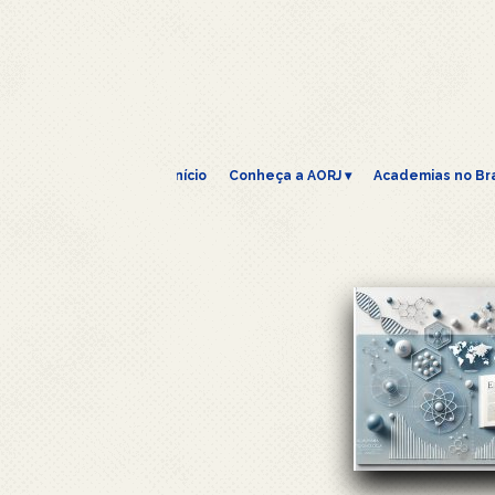
Início
Conheça a AORJ
 ▾
Academias no Bra