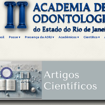
sil
Posse
 ▾
Presença da AORJ
 ▾
Acadêmicos
 ▾
Científico
 ▾