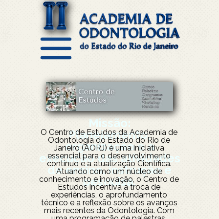
Missão:
O Centro de Estudos da Academia de
Planejamento,
Odontologia do Estado do Rio de
organização e a
Janeiro (AORJ) é uma iniciativa
essencial para o desenvolvimento
execução das atividades
contínuo e a atualização Científica.
de ensino, instrução e
Atuando como um núcleo de
conhecimento e inovação, o Centro de
pesquisa.
Estudos incentiva a troca de
experiências, o aprofundamento
técnico e a reflexão sobre os avanços
mais recentes da Odontologia. Com
uma programação de palestras,